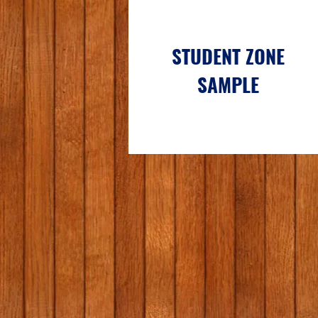
STUDENT ZONE
SAMPLE