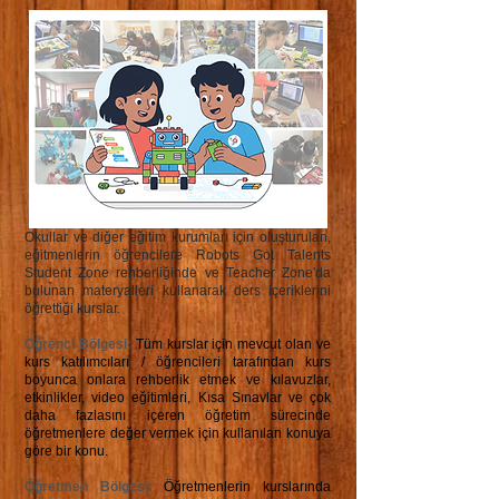
Okullar ve diğer eğitim kurumları için oluşturulan,
eğitmenlerin öğrencilere Robots Got Talents
Student Zone rehberliğinde ve Teacher Zone'da
bulunan materyalleri kullanarak ders içeriklerini
öğrettiği kurslar.
Öğrenci Bölgesi:
Tüm kurslar için mevcut olan ve
kurs katılımcıları / öğrencileri tarafından kurs
boyunca onlara rehberlik etmek ve kılavuzlar,
etkinlikler, video eğitimleri, Kısa Sınavlar ve çok
daha fazlasını içeren öğretim sürecinde
öğretmenlere değer vermek için kullanılan konuya
göre bir konu.
Öğretmen Bölgesi:
Öğretmenlerin kurslarında