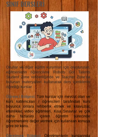
SINIF DERSLERİ
Okullar ve diğer eğitim kurumları için oluşturulan,
eğitmenlerin öğrencilere Robots Got Talents
Student Zone rehberliğinde ve Teacher Zone'da
bulunan materyalleri kullanarak ders içeriklerini
öğrettiği kurslar.
Öğrenci Bölgesi:
Tüm kurslar için mevcut olan ve
kurs katılımcıları / öğrencileri tarafından kurs
boyunca onlara rehberlik etmek ve kılavuzlar,
etkinlikler, video eğitimleri, Kısa Sınavlar ve çok
daha fazlasını içeren öğretim sürecinde
öğretmenlere değer vermek için kullanılan konuya
göre bir konu.
Öğretmen Bölgesi:
Öğretmenlerin kurslarında