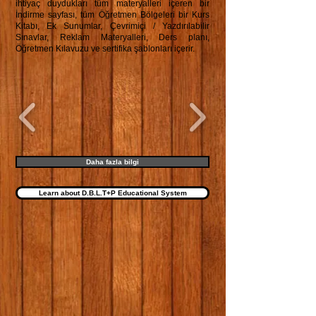
ihtiyaç duydukları tüm materyalleri içeren bir
İndirme sayfası, tüm Öğretmen Bölgeleri bir Kurs
Kitabı, Ek Sunumlar, Çevrimiçi / Yazdırılabilir
Sınavlar, Reklam Materyalleri, Ders planı,
Öğretmen Kılavuzu ve sertifika şablonları içerir.
Daha fazla bilgi
Learn about D.B.L.T+P Educational System