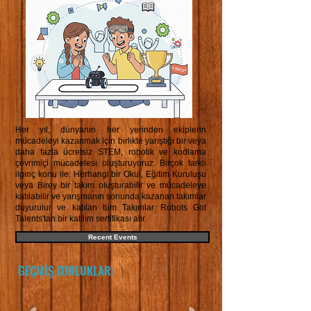
Her yıl, dünyanın her yerinden ekiplerin
mücadeleyi kazanmak için birlikte yarıştığı bir veya
daha fazla ücretsiz STEM, robotik ve kodlama
çevrimiçi mücadelesi oluşturuyoruz. Birçok farklı
ilginç konu ile. Herhangi bir Okul, Eğitim Kuruluşu
veya Birey bir takım oluşturabilir ve mücadeleye
katılabilir ve yarışmanın sonunda kazanan takımlar
duyurulur ve katılan tüm Takımlar Robots Got
Talents'tan bir katılım sertifikası alır.
Recent Events
GEÇMİŞ ZORLUKLAR: