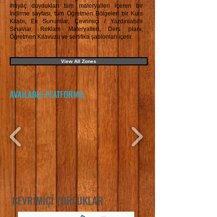
ihtiyaç duydukları tüm materyalleri içeren bir
İndirme sayfası, tüm Öğretmen Bölgeleri bir Kurs
Kitabı, Ek Sunumlar, Çevrimiçi / Yazdırılabilir
Sınavlar, Reklam Materyalleri, Ders planı,
Öğretmen Kılavuzu ve sertifika şablonları içerir.
View All Zones
AVAILABLE PLATFORMS:
ÇEVRİMİÇİ ZORLUKLAR