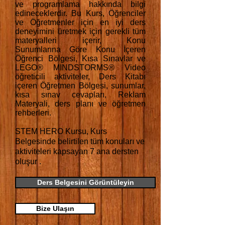
ve programlama hakkında bilgi
edineceklerdir. Bu Kurs, Öğrenciler
ve Öğretmenler için en iyi ders
deneyimini üretmek için gerekli tüm
materyalleri içerir, Konu
Sunumlarına Göre Konu İçeren
Öğrenci Bölgesi, Kısa Sınavlar ve
LEGO® MINDSTORMS® Video
öğreticili aktiviteler, Ders Kitabı
içeren Öğretmen Bölgesi, sunumlar,
kısa sınav cevapları, Reklam
Materyali, ders planı ve öğretmen
rehberleri.
STEM HERO Kursu,
Kurs
Belgesinde
belirtilen tüm konuları ve
aktiviteleri kapsayan 7 ana dersten
oluşur
.
Ders Belgesini Görüntüleyin
Bize Ulaşın