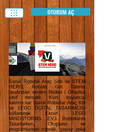
OTURUM AÇ
Sanal Robotik Araç Seti ile STEM
HERO, Robots Got Talents
tarafından verilen İlkokul / Ortaokul
sınıf dersidir. Kurs boyunca,
katılımcılar Sanal Robotlar Araç Kiti
ve LEGO DİJİTAL TASARIMCISI
kullanarak Ekran LEGO
MINDSTORMS EV3 Robotlarını
Tasarlarken, Oluşturur ve
programlarken robotik, yapay zeka