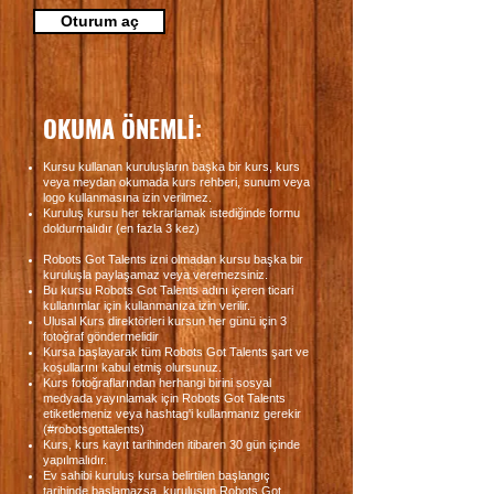
Oturum aç
OKUMA ÖNEMLİ:
Kursu kullanan kuruluşların başka bir kurs, kurs
veya meydan okumada kurs rehberi, sunum veya
logo kullanmasına izin verilmez.
Kuruluş kursu her tekrarlamak istediğinde formu
doldurmalıdır (en fazla 3 kez)
Robots Got Talents izni olmadan kursu başka bir
kuruluşla paylaşamaz veya veremezsiniz.
Bu kursu Robots Got Talents adını içeren ticari
kullanımlar için kullanmanıza izin verilir.
Ulusal Kurs direktörleri kursun her günü için 3
fotoğraf göndermelidir
Kursa başlayarak tüm Robots Got Talents şart ve
koşullarını kabul etmiş olursunuz.
Kurs fotoğraflarından herhangi birini sosyal
medyada yayınlamak için Robots Got Talents
etiketlemeniz veya hashtag'i kullanmanız gerekir
(#robotsgottalents)
Kurs, kurs kayıt tarihinden itibaren 30 gün içinde
yapılmalıdır.
Ev sahibi kuruluş kursa belirtilen başlangıç
tarihinde başlamazsa, kuruluşun Robots Got